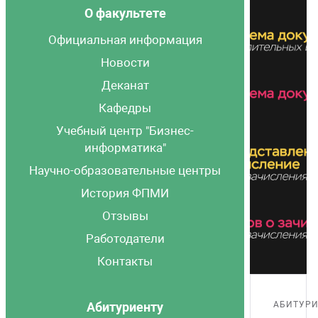
федры
м я буду
МИ в соцсетях
О факультете
Официальная информация
ебный центр "Бизнес-информатика"
чем программисту математика
Новости
Деканат
нтр математического образования НГТУ НЭТИ
е работают выпускники
Кафедры
Учебный центр "Бизнес-
учно-образовательные центры
нтр математического образования НГТУ НЭТИ
информатика"
Научно-образовательные центры
тория ФПМИ
История ФПМИ
Отзывы
зывы
Работодатели
ботодатели
Контакты
нтакты
Абитуриенту
АБИТУР