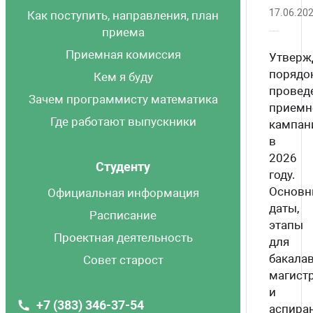
17.06.20
Как поступить, направления, план
приема
Приемная комиссия
Утверж
порядо
Кем я буду
провед
Зачем программисту математика
приемн
Где работают выпускники
кампан
в
2026
Студенту
году.
Основн
Официальная информация
даты,
Расписание
этапы
Проектная деятельность
для
бакалав
Совет старост
магист
и
+7 (383) 346-37-54
аспира