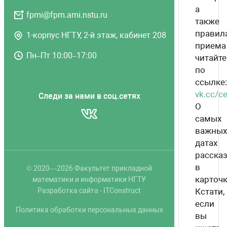
а
fpmi@fpm.ami.nstu.ru
также
правил
1-корпус НГТУ, 2-й этаж, кабинет 208
приема
Пн–Пт 10:00–17:00
читайте
по
ссылке:
vk.cc/c
Следи за нами в соц.сетях
О
самых
важных
датах
расска
в
© 2020—2026 Факультет прикладной
карточк
математики и информатики НГТУ
Разработка сайта
-
ITConstruct
Кстати,
если
Политика обработки персональных данных
вы